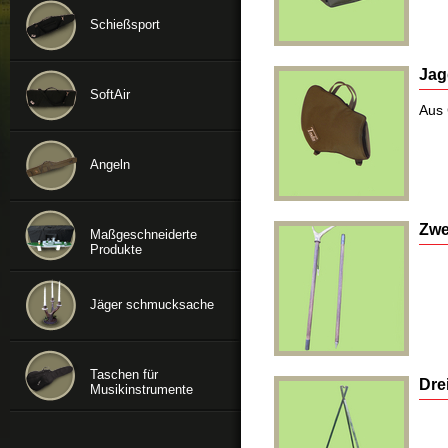
Schießsport
Jag
SoftAir
Aus 
Angeln
Zwe
Maßgeschneiderte
Produkte
Jäger schmucksache
Taschen für
Dre
Musikinstrumente