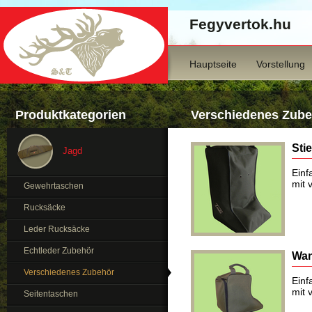
Fegyvertok.hu
Hauptseite
Vorstellung
Produktkategorien
Verschiedenes Zube
Sti
Jagd
Einf
mit 
Gewehrtaschen
Rucksäcke
Leder Rucksäcke
Echtleder Zubehör
Wan
Verschiedenes Zubehör
Einf
mit 
Seitentaschen