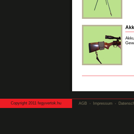
Akk
Akku
Gewe
Copyright
2011 fegyvertok.hu
AGB
Impressum
Datensc