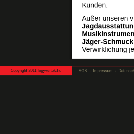
Kunden.
Außer unseren v
Jagdausstattung
Musikinstrument
Jäger-Schmuck
Verwirklichung je
Copyright
2011 fegyvertok.hu
AGB
Impressum
Datensc