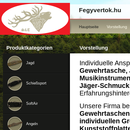
Fegyvertok.hu
Hauptseite
Vorstellung
Produktkategorien
Vorstellung
Individuelle Ansp
Jagd
Gewehrtasche, 
Musikinstrumen
Schießsport
Jäger-Schmuck
Erfahrungshinte
SoftAir
Unsere Firma bes
Gewehrtaschen 
individuellen G
Angeln
Kunststoffplatt