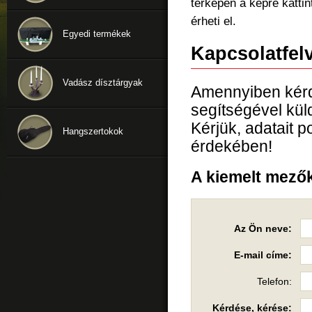
térképen a képre kattin
érheti el.
Egyedi termékek
Kapcsolatfelv
Vadász dísztárgyak
Amennyiben kérd
segítségével kül
Kérjük, adatait 
Hangszertokok
érdekében!
A kiemelt mezők
Az Ön neve:
E-mail címe:
Telefon:
Kérdése, kérése: