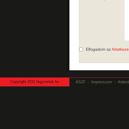
Elfogadom az
Adatkezel
Copyright
2011 fegyvertok.hu
ÁSZF
Impresszum
Adatv