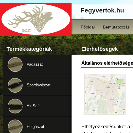
Fegyvertok.hu
Főoldal
Bemutatkozás
Termékkategóriák
Elérhetőségek
Általános elérhetőség
Vadászat
Sportlövészet
Air Soft
Elhelyezkedésünket a
Horgászat