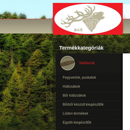
Termékkategóriák
Vadászat
Fegyvertok, puskatok
Hátizsákok
Bőr hátizsákok
Bőrből készült kiegészítők
Lóden termékek
Egyéb kiegészítők