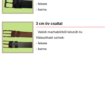
- fekete
- barna
3 cm öv csattal
Valódi marhabőrből készült öv.
Választható színek:
- fekete
- barna