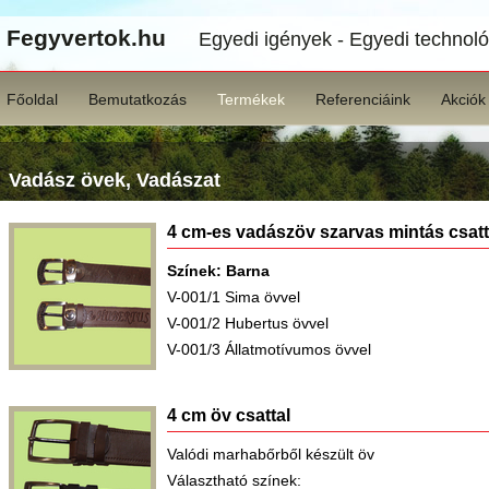
Fegyvertok.hu
Egyedi igények - Egyedi technoló
Főoldal
Bemutatkozás
Termékek
Referenciáink
Akciók
Vadász övek, Vadászat
4 cm-es vadászöv szarvas mintás csatt
Színek: Barna
V-001/1 Sima övvel
V-001/2 Hubertus övvel
V-001/3 Állatmotívumos övvel
4 cm öv csattal
Valódi marhabőrből készült öv
Választható színek: