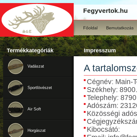
Fegyvertok.hu
Főoldal
Bemutatkozás
Termékkategóriák
Impresszum
A tartalomsz
Vadászat
Cégnév: Main-Te
Sportlövészet
Székhely: 8900.
Telephely: 8790
Adószám: 2312
Air Soft
Közösségi adó
Cégjegyzékszá
Kibocsátó:
Horgászat