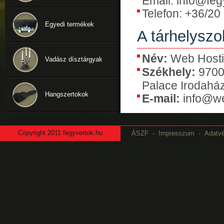
Email: info@feg
Telefon: +36/20
Egyedi termékek
A tárhelyszo
Név:
Web Hostin
Vadász dísztárgyak
Székhely:
9700 
Palace Irodahá
Hangszertokok
E-mail:
info@we
Copyright
2011 fegyvertok.hu
ÁSZF
Impresszum
Adatv