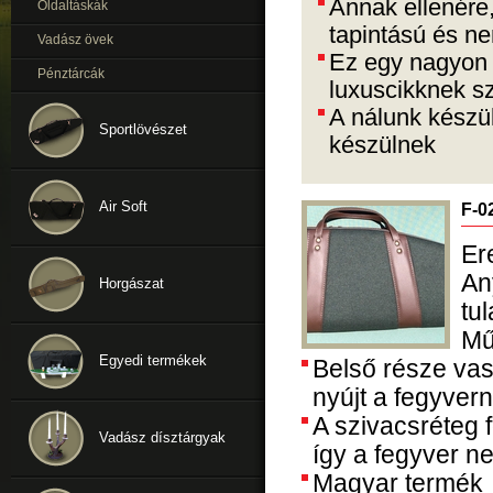
Annak ellenére,
Oldaltáskák
tapintású és n
Vadász övek
Ez egy nagyon 
Pénztárcák
luxuscikknek s
A nálunk készül
Sportlövészet
készülnek
Air Soft
F-0
Er
An
Horgászat
tu
Mű
Egyedi termékek
Belső része vas
nyújt a fegyver
A szivacsréteg f
Vadász dísztárgyak
így a fegyver ne
Magyar termék