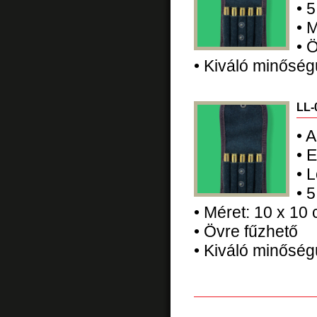
•
5
•
M
•
Ö
•
Kiváló minőség
LL-
•
A
•
E
•
L
•
5
•
Méret: 10 x 10
•
Övre fűzhető
•
Kiváló minőség