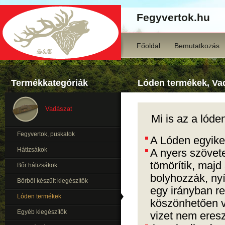
Fegyvertok.hu
Főoldal
Bemutatkozás
Termékkategóriák
Lóden termékek, Va
Vadászat
Mi is az a lóde
Fegyvertok, puskatok
A Lóden egyike
Hátizsákok
A nyers szövete
tömörítik, majd
Bőr hátizsákok
bolyhozzák, nyír
Bőrből készült kiegészítők
egy irányban re
Lóden termékek
köszönhetően v
Egyéb kiegészítők
vizet nem eresz