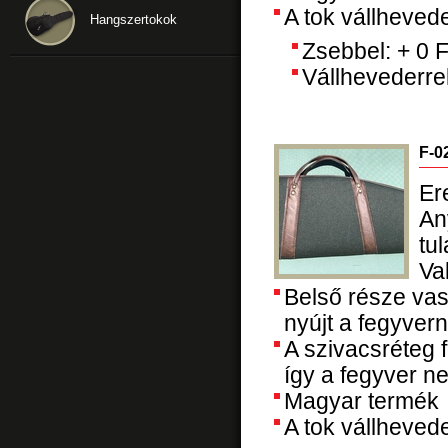
A tok vállhevede
Hangszertokok
Zsebbel: + 0 F
Vállhevederrel
F-0
Er
An
tu
Va
Belső része vas
nyújt a fegyver
A szivacsréteg f
így a fegyver ne
Magyar termék
A tok vállhevede