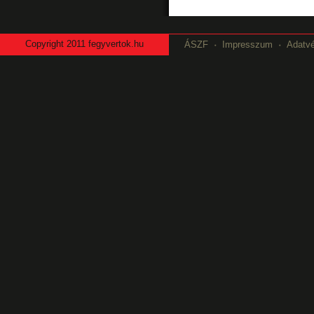
Copyright
2011 fegyvertok.hu
ÁSZF
Impresszum
Adatv