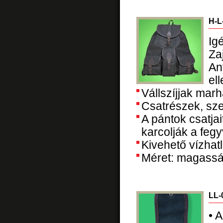
H-L
Ig
Za
An
el
Vállszíjjak marh
Csatrészek, sz
A pántok csatjai
karcolják a fegy
Kivehető vízhat
Méret: magasság
LL-
•
A